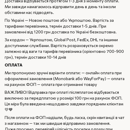
Доставка відбувається протягом 1-3 дня з моменту оплати.
Ми завжди намагаємось відправити день в день та інколи
обставини нас підводять.
По Україні — Новою поштою або Укрпоштою. Вартість за
тарифами перевізника, термін доставки 1-5 днів. При
замовленні від 1200 грн доставка по Україні безкоштовна.
За кордон — Укрпоштою, Global Post, FedEx, DHL та іншими
доступними службами. Вартість розраховується окремо
залежно від ваги та тарифів перевізника (орієнтовно 700-900
грн), термін доставки 10-14 днів
ОПЛАТА
Ми пропонуємо зручні варіанти оплати: — онлайн оплата при
оформленні замовлення (Monobank або WayForPay) — оплата
на рахунок ФОП — оплата при отриманні товару
ВАЖЛИВО! Відправка при оплаті післяплатою відбувається
виключно за передплатою у розмірі 100 грн на рахунок ФОП.
Ця міра була введена нещодавно завдяки порядним клієнтам
💛💙
Після оплати на ФОП надішли, будь ласка, скрін квитанції в чат
з магазином — так ми швидше відправимо замовлення.
Дуже просимо, перевіряй цілісність посилки одразу при