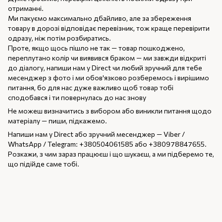
отриманні.
Ми пакуємо максимально дбайливо, але за збереження
товару в дорозі відповідає перевізник, тож краще перевірити
одразу, ніж потім розбиратись.
Проте, якщо щось пішло не так — товар пошкоджено,
переплутано колір чи виявився браком — ми завжди відкриті
до діалогу, напиши нам у Direct чи любий зручний для тебе
месенджер з фото і ми обов'язково розберемось і вирішимо
питання, бо для нас дуже важливо щоб товар тобі
сподобався і ти повернулась до нас знову
Не можеш визначитись з вибором або виникли питання щодо
матеріалу — пиши, підкажемо.
Напиши нам у Direct або зручний месенджер — Viber /
WhatsApp / Telegram: +380504061585 або +380978847655.
Розкажи, з чим зараз працюєш і що шукаєш, а ми підберемо те,
що підійде саме тобі.