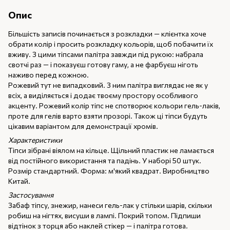
Опис
Більшість записів починається з розкладки — клієнтка хоче
обрати колір і просить розкладку кольорів, щоб побачити їх
вживу. З цими тіпсами палітра завжди під рукою: набрала
свотчі раз — і показуєш готову гаму, а не фарбуєш ніготь
наживо перед кожною.
Рожевий тут не випадковий. З ним палітра виглядає не як у
всіх, а виділяється і додає твоєму простору особливого
акценту. Рожевий колір тіпс не спотворює кольори гель-лаків,
проте для гелів варто взяти прозорі. Також ці тіпси будуть
цікавим варіантом для демонстрації хромів.
Характеристики
Тіпси зібрані віялом на кільце. Щільний пластик не ламається
від постійного використання та падінь. У наборі 50 штук.
Розмір стандартний. Форма: м'який квадрат. Виробництво
Китай.
Застосування
Забаф тіпсу, знежир, нанеси гель-лак у стільки шарів, скільки
робиш на нігтях, висуши в лампі. Покрий топом. Підпиши
відтінок з торця або наклей стікер — і палітра готова.