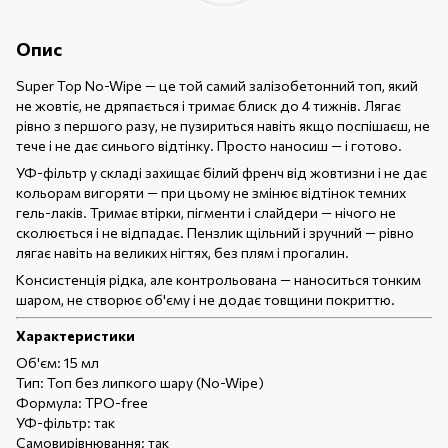
Опис
Super Top No-Wipe — це той самий залізобетонний топ, який
не жовтіє, не дряпається і тримає блиск до 4 тижнів. Лягає
рівно з першого разу, не пузириться навіть якщо поспішаєш, не
тече і не дає синього відтінку. Просто наносиш — і готово.
УФ-фільтр у складі захищає білий френч від жовтизни і не дає
кольорам вигоряти — при цьому не змінює відтінок темних
гель-лаків. Тримає втірки, пігменти і слайдери — нічого не
сколюється і не відпадає. Пензлик щільний і зручний — рівно
лягає навіть на великих нігтях, без плям і прогалин.
Консистенція рідка, але контрольована — наноситься тонким
шаром, не створює об'єму і не додає товщини покриттю.
Характеристики
Об'єм: 15 мл
Тип: Топ без липкого шару (No-Wipe)
Формула: TPO-free
УФ-фільтр: так
Самовирівнювання: так