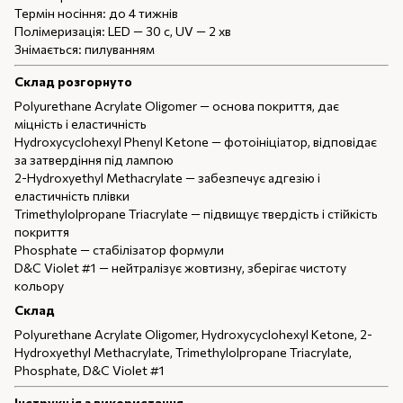
Термін носіння: до 4 тижнів
Полімеризація: LED — 30 с, UV — 2 хв
Знімається: пилуванням
Склад розгорнуто
Polyurethane Acrylate Oligomer — основа покриття, дає
міцність і еластичність
Hydroxycyclohexyl Phenyl Ketone — фотоініціатор, відповідає
за затвердіння під лампою
2-Hydroxyethyl Methacrylate — забезпечує адгезію і
еластичність плівки
Trimethylolpropane Triacrylate — підвищує твердість і стійкість
покриття
Phosphate — стабілізатор формули
D&C Violet #1 — нейтралізує жовтизну, зберігає чистоту
кольору
Склад
Polyurethane Acrylate Oligomer, Hydroxycyclohexyl Ketone, 2-
Hydroxyethyl Methacrylate, Trimethylolpropane Triacrylate,
Phosphate, D&C Violet #1
Інструкція з використання