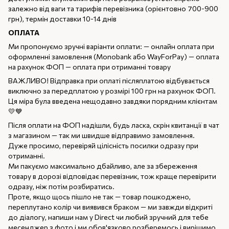
залежно від ваги та тарифів перевізника (орієнтовно 700-900
грн), термін доставки 10-14 днів
ОПЛАТА
Ми пропонуємо зручні варіанти оплати: — онлайн оплата при
оформленні замовлення (Monobank або WayForPay) — оплата
на рахунок ФОП — оплата при отриманні товару
ВАЖЛИВО! Відправка при оплаті післяплатою відбувається
виключно за передплатою у розмірі 100 грн на рахунок ФОП.
Ця міра була введена нещодавно завдяки порядним клієнтам
💛💙
Після оплати на ФОП надішли, будь ласка, скрін квитанції в чат
з магазином — так ми швидше відправимо замовлення.
Дуже просимо, перевіряй цілісність посилки одразу при
отриманні.
Ми пакуємо максимально дбайливо, але за збереження
товару в дорозі відповідає перевізник, тож краще перевірити
одразу, ніж потім розбиратись.
Проте, якщо щось пішло не так — товар пошкоджено,
переплутано колір чи виявився браком — ми завжди відкриті
до діалогу, напиши нам у Direct чи любий зручний для тебе
месенджер з фото і ми обов'язково розберемось і вирішимо