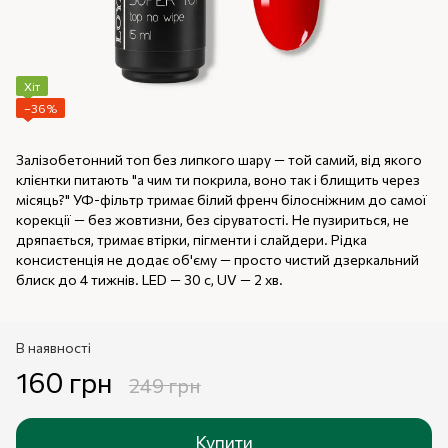
Хіт
−36%
Залізобетонний топ без липкого шару — той самий, від якого
клієнтки питають "а чим ти покрила, воно так і блищить через
місяць?" УФ-фільтр тримає білий френч білосніжним до самої
корекції — без жовтизни, без сіруватості. Не пузириться, не
дряпається, тримає втірки, пігменти і слайдери. Рідка
консистенція не додає об'єму — просто чистий дзеркальний
блиск до 4 тижнів. LED — 30 с, UV — 2 хв.
В наявності
160 грн
249 грн
Купити