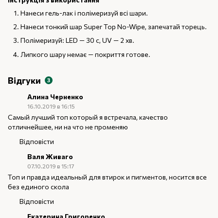
Нанеси гель-лак і полімеризуй всі шари.
Нанеси тонкий шар Super Top No-Wipe, запечатай торець.
Полімеризуй: LED — 30 с, UV — 2 хв.
Липкого шару немає — покриття готове.
Відгуки
3
Алина Черненко
16.10.2019 в 16:15
Самый лучший топ который я встречала, качество
отличнейшее, ни на что не променяю
Відповісти
Валя Живаго
07.10.2019 в 15:17
Топ и правда идеальный для втирок и пигментов, носится все
без единого скола
Відповісти
Екатерина Григоренко