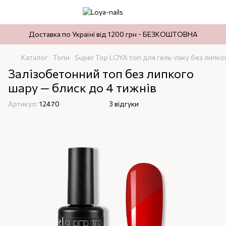
Доставка по Україні від 1200 грн - БЕЗКОШТОВНА
Каталог
Топи
Super Top LOYA топ для гель-лаку без липко
Залізобетонний топ без липкого
шару — блиск до 4 тижнів
Артикул:
12470
3 відгуки