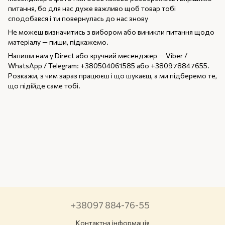
питання, бо для нас дуже важливо щоб товар тобі
сподобався і ти повернулась до нас знову
Не можеш визначитись з вибором або виникли питання щодо
матеріалу — пиши, підкажемо.
Напиши нам у Direct або зручний месенджер — Viber /
WhatsApp / Telegram: +380504061585 або +380978847655.
Розкажи, з чим зараз працюєш і що шукаєш, а ми підберемо те,
що підійде саме тобі.
+38097 884-76-55
Контактна інформація