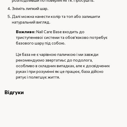
розподіливши по поверхні нігтя. Просушіть.
Зніміть липкий шар.
Далі можна нанести колір та топ або залишити
натуральний вигляд.
Важливо:
Nail Care Base входить до
триступеневої системи та обов’язково потребує
базового шару під собою.
Ця база не є чарівною паличкою і ми завжди
рекомендуємо звертатиьс до подолога,
особливо в складних випадках, але к досвідчених
руках і при розумінні як це працює, база дійсно
рятує і полегшує життя.
Відгуки