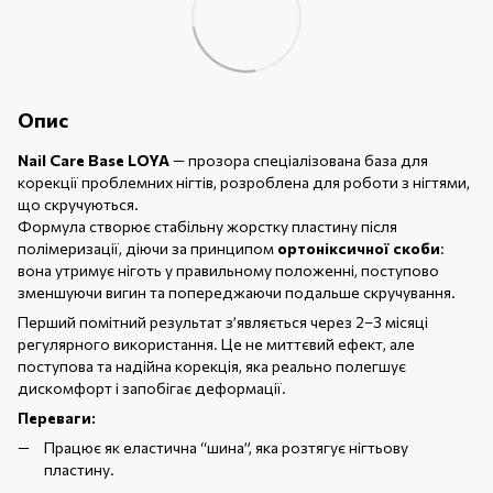
Опис
Nail Care Base LOYA
— прозора спеціалізована база для
корекції проблемних нігтів, розроблена для роботи з нігтями,
що скручуються.
Формула створює стабільну жорстку пластину після
полімеризації, діючи за принципом
ортоніксичної скоби
:
вона утримує ніготь у правильному положенні, поступово
зменшуючи вигин та попереджаючи подальше скручування.
Перший помітний результат з’являється через 2–3 місяці
регулярного використання. Це не миттєвий ефект, але
поступова та надійна корекція, яка реально полегшує
дискомфорт і запобігає деформації.
Переваги:
Працює як еластична “шина”, яка розтягує нігтьову
пластину.