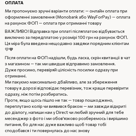
ОПЛАТА
Ми пропонуємо зручні варіанти оплати: — онлайн оплата при
оформленні замовлення (Monobank або WayForPay) — оплата
на рахунок ФОП — оплата при отриманні товару
ВАЖЛИВО! Відправка при оплаті післяплатою відбувається
виключно за передплатою у розмірі 100 грн на рахунок ФОП.
Ця міра була введена нещодавно завдяки порядним клієнтам
💛💙
Після оплати на ФОП надішли, будь ласка, скрін квитанції в чат
з магазином — так ми швидше відправимо замовлення.
Дуже просимо, перевіряй цілісність посилки одразу при
отриманні.
Ми пакуємо максимально дбайливо, але за збереження
товару в дорозі відповідає перевізник, тож краще перевірити
одразу, ніж потім розбиратись.
Проте, якщо щось пішло не так — товар пошкоджено,
переплутано колір чи виявився браком — ми завжди відкриті
до діалогу, напиши нам у Direct чи любий зручний для тебе
месенджер з фото і ми обов'язково розберемось і вирішимо
питання, бо для нас дуже важливо щоб товар тобі
сподобався і ти повернулась до нас знову