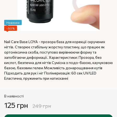
Новинка
−50%
Nail Care Base LOYA - прозора база для корекції скручених
нігтів. Створює стабільну жорстку пластину, що працює як
ортоніксична скоба, поступово вирівнюючи форму та
запобігаючи деформації. Характеристики: Прозора, без
кислот, безпечна для нігтів Сумісна з подо-базою, каучуковою
базою, базовим гелем Можливість донарощування кутів
Підходить для рук і ніг Полімеризація: 60 сек UV/LED
Еластична, пружинить при натисканні
В наявності
125 грн
249 грн