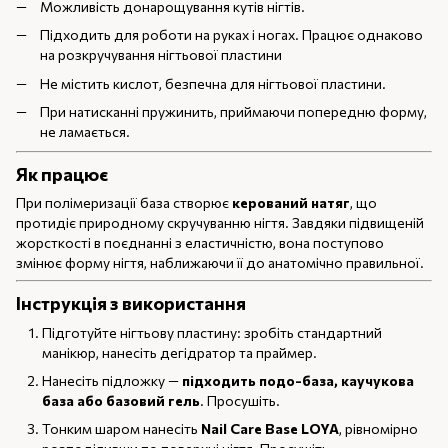
Можливість донарощування кутів нігтів.
Підходить для роботи на руках і ногах. Працює однаково
на розкручування нігтьової пластини
Не містить кислот, безпечна для нігтьової пластини.
При натисканні пружинить, приймаючи попередню форму,
не ламається.
Як працює
При полімеризації база створює
керований натяг
, що
протидіє природному скручуванню нігтя. Завдяки підвищеній
жорсткості в поєднанні з еластичністю, вона поступово
змінює форму нігтя, наближаючи її до анатомічно правильної.
Інструкція з використання
Підготуйте нігтьову пластину: зробіть стандартний
манікюр, нанесіть дегідратор та праймер.
Нанесіть підложку —
підходить подо-база, каучукова
база або базовий гель
. Просушіть.
Тонким шаром нанесіть
Nail Care Base LOYA
, рівномірно