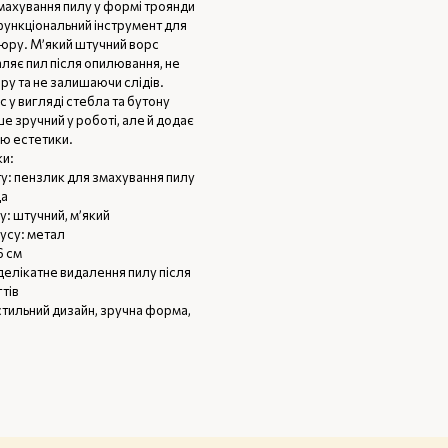
махування пилу у формі троянди
функціональний інструмент для
кюру. М’який штучний ворс
ляє пил після опилювання, не
ру та не залишаючи слідів.
 у вигляді стебла та бутону
е зручний у роботі, але й додає
ю естетики.
и:
у: пензлик для змахування пилу
да
: штучний, м’який
усу: метал
6 см
делікатне видалення пилу після
тів
стильний дизайн, зручна форма,