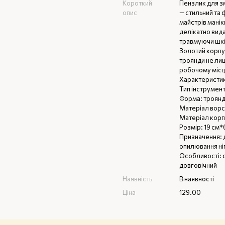
Короткий
Пензлик для з
опис
— стильний та 
майстрів мані
делікатно вида
травмуючи шкі
Золотий корпус
троянди не лиш
робочому місц
Характеристик
Тип інструмент
Форма: троян
Матеріал ворсу
Матеріал корп
Розмір: 19 см*
Призначення: 
опилювання ніг
Особливості: 
довговічний
Наявність
В наявності
Ціна
129.00