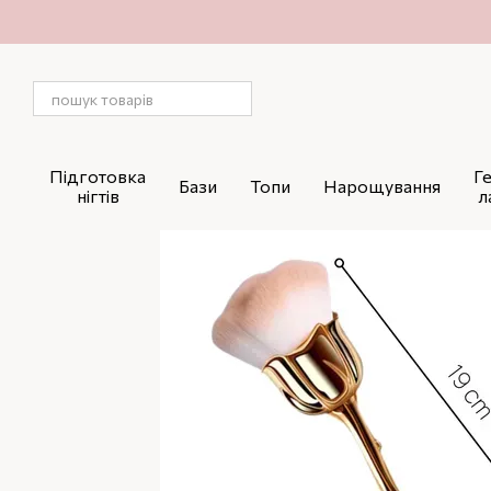
Перейти до основного контенту
Підготовка
Г
Бази
Топи
Нарощування
нігтів
л