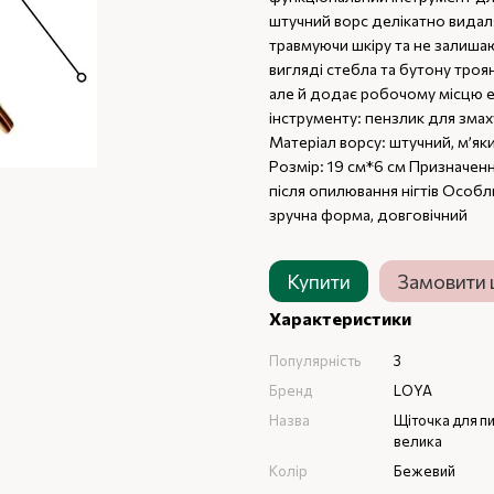
штучний ворс делікатно видаля
травмуючи шкіру та не залишаю
вигляді стебла та бутону троя
але й додає робочому місцю е
інструменту: пензлик для зма
Матеріал ворсу: штучний, м’як
Розмір: 19 см*6 см Призначен
після опилювання нігтів Особл
зручна форма, довговічний
Купити
Замовити
Характеристики
Популярність
3
Бренд
LOYA
Назва
Щіточка для п
велика
Колір
Бежевий