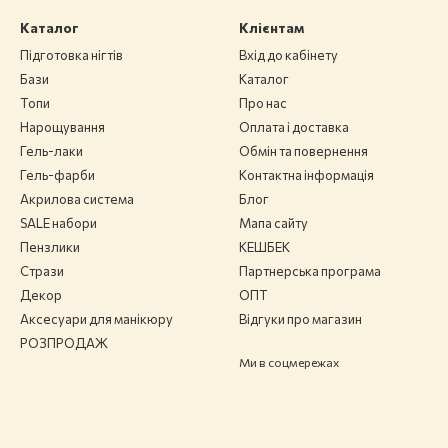
Каталог
Клієнтам
Підготовка нігтів
Вхід до кабінету
Бази
Каталог
Топи
Про нас
Нарощування
Оплата і доставка
Гель-лаки
Обмін та повернення
Гель-фарби
Контактна інформація
Акрилова система
Блог
SALE набори
Мапа сайту
Пензлики
КЕШБЕК
Стрази
Партнерська програма
Декор
ОПТ
Аксесуари для манікюру
Відгуки про магазин
РОЗПРОДАЖ
Ми в соцмережах