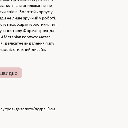
є пил після опилювання, не
чи слідів. Золотий корпус у
нди не лише зручний у роботі,
стетики. Характеристики: Тип
хування пилу Форма: троянда
ий Матеріал корпусу: метал
ня: делікатне видалення пилу
ивості: стильний дизайн,
 швидко
илу троянда золото/пудра 19 см