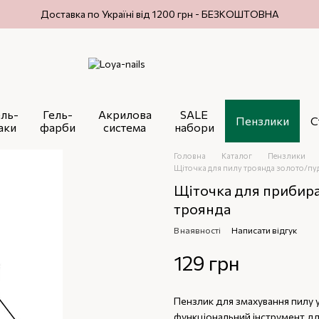
Доставка по Україні від 1200 грн - БЕЗКОШТОВНА
ель-
Гель-
Акрилова
SALE
Пензлики
С
аки
фарби
система
набори
Головна
Каталог
Пензлики
Щіточка для пилу троянда золото/пуд
Щіточка для прибир
троянда
В наявності
Написати відгук
129 грн
Пензлик для змахування пилу 
функціональний інструмент дл