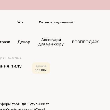
Укр
Перетелефонувати вам?
Аксесуари
трази
Декор
РОЗПРОДАЖ
для манікюру
ра 19 см велика
ання пилу
Артикул
513386
у формі троянди — стильний та
я майстрів манікюру. М’який