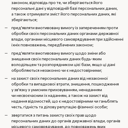
законом, відповідь про те, чи зберігаються його
персональні дані у відповідній базі персональних даних,
а також отримувати зміст його персональних даних, які
зберігаються;
пред'являти вмотивовану вимогу із запереченням проти
обробки своїх персональних даних органами державної
влади, органами місцевого самоврядування при здійсненні
їхніх повноважень, передбачених законом;
пред'являти вмотивовану вимогу щодо зміни або
знищення своїх персональних даних будь-яким
володільцем та розпорядником цієї бази, якщо ці дані
обробляються незаконно чи є недостовірними;
на захист своїх персональних даних від незаконної
обробки та випадкової втрати, знищення, пошкодження
у зв'язку з умисним приховуванням, ненаданням
чи несвоєчасним їх наданням, а також на захист від
надання відомостей, що є недостовірними чи ганьблять
честь, гідність та ділову репутацію фізичної особи;
звертатися з питань захисту своїх прав щодо
персональних даних до органів державної влади, органів
місцевого самоврядування, до повноважень яких