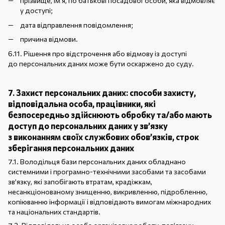
прізвище, ім'я, по батькові посадової особи, яка відмовляє
у доступі;
дата відправлення повідомлення;
причина відмови.
6.11. Рішення про відстрочення або відмову із доступі
до персональних даних може бути оскаржено до суду.
7. Захист персональних даних: способи захисту,
відповідальна особа, працівники, які
безпосередньо здійснюють обробку та/або мають
доступ до персональних даних у зв’язку
з виконанням своїх службових обов’язків, строк
зберігання персональних даних
7.1. Володільця бази персональних даних обладнано
системними і програмно-технічними засобами та засобами
зв’язку, які запобігають втратам, крадіжкам,
несанкціонованому знищенню, викривленню, підробленню,
копіюванню інформації і відповідають вимогам міжнародних
та національних стандартів.