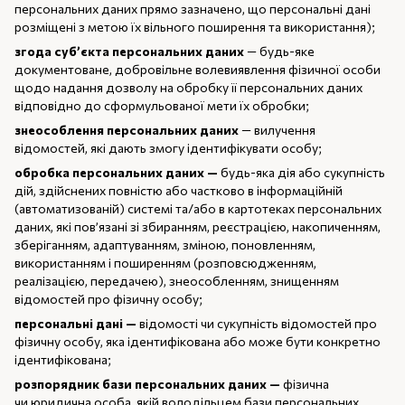
персональних даних прямо зазначено, що персональні дані
розміщені з метою їх вільного поширення та використання);
згода суб’єкта персональних даних
— будь-яке
документоване, добровільне волевиявлення фізичної особи
щодо надання дозволу на обробку її персональних даних
відповідно до сформульованої мети їх обробки;
знеособлення персональних даних
— вилучення
відомостей, які дають змогу ідентифікувати особу;
обробка персональних даних —
будь-яка дія або сукупність
дій, здійснених повністю або частково в інформаційній
(автоматизованій) системі та/або в картотеках персональних
даних, які пов’язані зі збиранням, реєстрацією, накопиченням,
зберіганням, адаптуванням, зміною, поновленням,
використанням і поширенням (розповсюдженням,
реалізацією, передачею), знеособленням, знищенням
відомостей про фізичну особу;
персональні дані —
відомості чи сукупність відомостей про
фізичну особу, яка ідентифікована або може бути конкретно
ідентифікована;
розпорядник бази персональних даних —
фізична
чи юридична особа, якій володільцем бази персональних