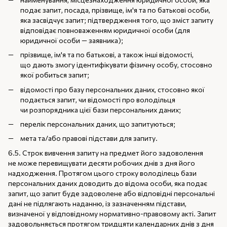
подає запит, посада, прізвище, ім'я та по батькові особи,
яка засвідчує запит; підтвердження того, що зміст запиту
відповідає повноваженням юридичної особи (для
юридичної особи — заявника);
прізвище, ім'я та по батькові, а також інші відомості,
що дають змогу ідентифікувати фізичну особу, стосовно
якої робиться запит;
відомості про базу персональних даних, стосовно якої
подається запит, чи відомості про володільця
чи розпорядника цієї бази персональних даних;
перелік персональних даних, що запитуються;
мета та/або правові підстави для запиту.
6.5. Строк вивчення запиту на предмет його задоволення
не може перевищувати десяти робочих днів з дня його
надходження. Протягом цього строку володілець бази
персональних даних доводить до відома особи, яка подає
запит, що запит буде задоволене або відповідні персональні
дані не підлягають наданню, із зазначенням підстави,
визначеної у відповідному нормативно-правовому акті. Запит
задовольняється протягом тридцяти календарних днів з дня