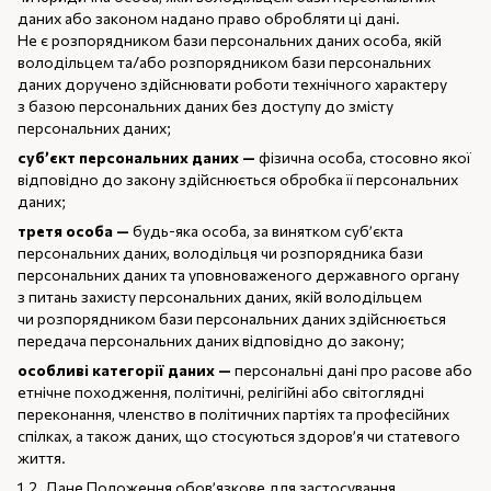
даних або законом надано право обробляти ці дані.
Не є розпорядником бази персональних даних особа, якій
володільцем та/або розпорядником бази персональних
даних доручено здійснювати роботи технічного характеру
з базою персональних даних без доступу до змісту
персональних даних;
суб’єкт персональних даних —
фізична особа, стосовно якої
відповідно до закону здійснюється обробка її персональних
даних;
третя особа —
будь-яка особа, за винятком суб’єкта
персональних даних, володільця чи розпорядника бази
персональних даних та уповноваженого державного органу
з питань захисту персональних даних, якій володільцем
чи розпорядником бази персональних даних здійснюється
передача персональних даних відповідно до закону;
особливі категорії даних —
персональні дані про расове або
етнічне походження, політичні, релігійні або світоглядні
переконання, членство в політичних партіях та професійних
спілках, а також даних, що стосуються здоров’я чи статевого
життя.
1.2. Дане Положення обов’язкове для застосування