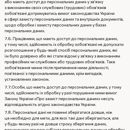
або мають доступ до персональних даних у зв’язку
з виконанням своїх службових (трудових) обов’язків
зобов’язані дотримуватись вимог законодавства України
в сфері захисту персональних даних та внутрішніх документів,
щодо обробки і захисту персональних даних у базах
персональних даних.
7.6. Працівники, що мають доступ до персональних даних,
у тому числі, здійснюють їх обробку зобов’язані не допускати
розголошення у будь-який спосіб персональних даних, які
їм було довірено або які стали відомі у зв’язку з виконанням
професійних чи службових або трудових обов’язків. Таке
зобов’язання чинне після припинення ними діяльності,
пов’язаної з персональними даними, крім випадків,
установлених законом.
7.7.Особи, що мають доступ до персональних даних, у тому
числі, здійснюють їх обробку у разі порушення ними вимог
Закону України «Про захист персональних даних» несуть
відповідальність згідно законодавства України.
7.8. Персональні дані не повинні зберігатися довше, ніж
це необхідно для мети, для якої такі дані зберігаються, але
у будь-якому разі не довше строку зберігання даних,
визначеного згодою суб’єкта персональних даних на обробку