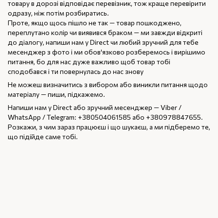
товару в дорозі відповідає перевізник, тож краще перевірити
одразу, ніж потім розбиратись.
Проте, якщо щось пішло не так — товар пошкоджено,
переплутано колір чи виявився браком — ми завжди відкриті
до діалогу, напиши нам у Direct чи любий зручний для тебе
месенджер з фото і ми обов'язково розберемось і вирішимо
питання, бо для нас дуже важливо щоб товар тобі
сподобався і ти повернулась до нас знову
Не можеш визначитись з вибором або виникли питання щодо
матеріалу — пиши, підкажемо.
Напиши нам у Direct або зручний месенджер — Viber /
WhatsApp / Telegram: +380504061585 або +380978847655.
Розкажи, з чим зараз працюєш і що шукаєш, а ми підберемо те,
що підійде саме тобі.