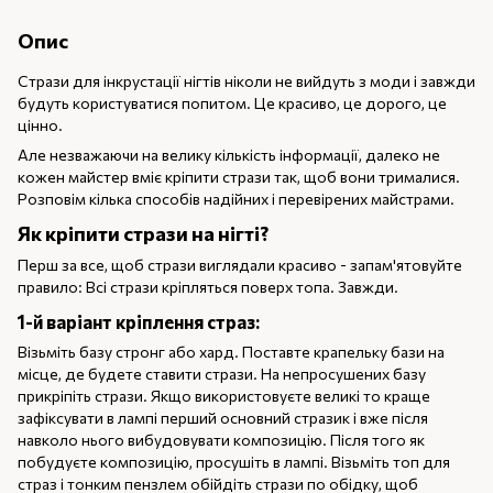
Опис
Стрази для інкрустації нігтів ніколи не вийдуть з моди і завжди
будуть користуватися попитом. Це красиво, це дорого, це
цінно.
Але незважаючи на велику кількість інформації, далеко не
кожен майстер вміє кріпити стрази так, щоб вони трималися.
Розповім кілька способів надійних і перевірених майстрами.
Як кріпити стрази на нігті?
Перш за все, щоб стрази виглядали красиво - запам'ятовуйте
правило: Всі стрази кріпляться поверх топа. Завжди.
1-й варіант кріплення страз:
Візьміть базу стронг або хард. Поставте крапельку бази на
місце, де будете ставити стрази. На непросушених базу
прикріпіть стрази. Якщо використовуєте великі то краще
зафіксувати в лампі перший основний стразик і вже після
навколо нього вибудовувати композицію. Після того як
побудуєте композицію, просушіть в лампі. Візьміть топ для
страз і тонким пензлем обійдіть стрази по обідку, щоб