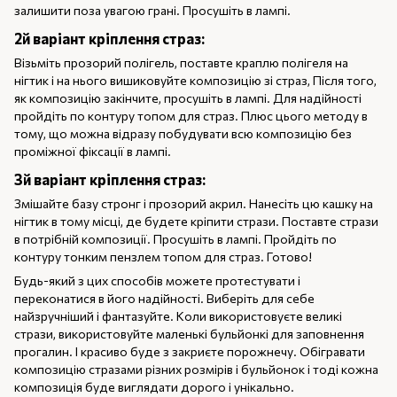
залишити поза увагою грані. Просушіть в лампі.
2й варіант кріплення страз:
Візьміть прозорий полігель, поставте краплю полігеля на
нігтик і на нього вишиковуйте композицію зі страз, Після того,
як композицію закінчите, просушіть в лампі. Для надійності
пройдіть по контуру топом для страз. Плюс цього методу в
тому, що можна відразу побудувати всю композицію без
проміжної фіксації в лампі.
3й варіант кріплення страз:
Змішайте базу стронг і прозорий акрил. Нанесіть цю кашку на
нігтик в тому місці, де будете кріпити стрази. Поставте стрази
в потрібній композиції. Просушіть в лампі. Пройдіть по
контуру тонким пензлем топом для страз. Готово!
Будь-який з цих способів можете протестувати і
переконатися в його надійності. Виберіть для себе
найзручніший і фантазуйте. Коли використовуєте великі
стрази, використовуйте маленькі бульйонкі для заповнення
прогалин. І красиво буде з закриєте порожнечу. Обігравати
композицію стразами різних розмірів і бульйонок і тоді кожна
композиція буде виглядати дорого і унікально.