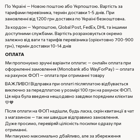
По Україні — Новою поштою або Укрпоштою. Вартість за
тарифами перевізника, термін доставки 1-5 днів. При
замовленні від 1200 грн доставка по Україні безкоштовна.
За кордон — Укрпоштою, Global Post, FedEx, DHL та іншими
доступними службами. Вартість розраховується окремо
залежно від ваги та тарифів перевізника (орієнтовно 700-900
грн), термін доставки 10-14 днів
ОПЛАТА
Ми пропонуємо зручні варіанти оплати: — онлайн оплата при
оформленні замовлення (Monobank або WayForPay) — оплата
на рахунок ФОП — оплата при отриманні товару
ВАЖЛИВО! Відправка при оплаті післяплатою відбувається
виключно за передплатою у розмірі 100 грн на рахунок ФОП.
Ця міра була введена нещодавно завдяки порядним клієнтам
💛💙
Після оплати на ФОП надішли, будь ласка, скрін квитанції в чат
з магазином — так ми швидше відправимо замовлення.
Дуже просимо, перевіряй цілісність посилки одразу при
отриманні.
Ми пакуємо максимально дбайливо, але за збереження