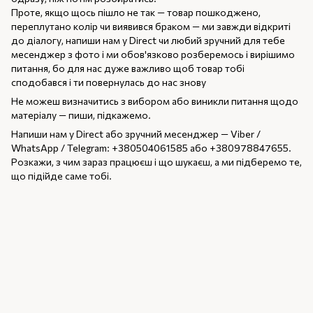
Проте, якщо щось пішло не так — товар пошкоджено,
переплутано колір чи виявився браком — ми завжди відкриті
до діалогу, напиши нам у Direct чи любий зручний для тебе
месенджер з фото і ми обов'язково розберемось і вирішимо
питання, бо для нас дуже важливо щоб товар тобі
сподобався і ти повернулась до нас знову
Не можеш визначитись з вибором або виникли питання щодо
матеріалу — пиши, підкажемо.
Напиши нам у Direct або зручний месенджер — Viber /
WhatsApp / Telegram: +380504061585 або +380978847655.
Розкажи, з чим зараз працюєш і що шукаєш, а ми підберемо те,
що підійде саме тобі.