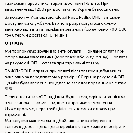
тарифами перевізника, термін доставки 1-5 днів. При
замовленні від 1200 грн доставка по Україні безкоштовна.
За кордон — Укрпоштою, Global Post, FedEx, DHL та іншими
доступними службами. Вартість розраховується окремо
залежно від ваги та тарифів перевізника (орієнтовно 700-900
грн), термін доставки 10-14 днів
ОПЛАТА
Ми пропонуємо зручні варіанти оплати: — онлайн оплата при
оформленні замовлення (Monobank або WayForPay) — оплата
на рахунок ФОП — оплата при отриманні товару
ВАЖЛИВО! Відправка при оплаті післяплатою відбувається
виключно за передплатою у розмірі 100 грн на рахунок ФОП.
Ця міра була введена нещодавно завдяки порядним клієнтам
💛💙
Після оплати на ФОП надішли, будь ласка, скрін квитанції в чат
з магазином — так ми швидше відправимо замовлення.
Дуже просимо, перевіряй цілісність посилки одразу при
отриманні.
Ми пакуємо максимально дбайливо, але за збереження
товару в дорозі відповідає перевізник, тож краще перевірити
одразу, ніж потім розбиратись.