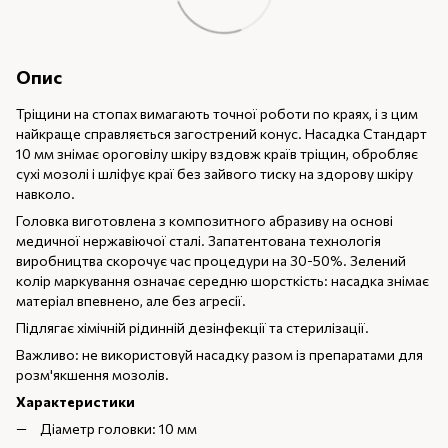
Опис
Тріщини на стопах вимагають точної роботи по краях, і з цим
найкраще справляється загострений конус. Насадка Стандарт
10 мм знімає ороговілу шкіру вздовж країв тріщин, обробляє
сухі мозолі і шліфує краї без зайвого тиску на здорову шкіру
навколо.
Головка виготовлена з композитного абразиву на основі
медичної нержавіючої сталі. Запатентована технологія
виробництва скорочує час процедури на 30-50%. Зелений
колір маркування означає середню шорсткість: насадка знімає
матеріал впевнено, але без агресії.
Підлягає хімічній рідинній дезінфекції та стерилізації.
Важливо: не використовуй насадку разом із препаратами для
розм'якшення мозолів.
Характеристики
Діаметр головки: 10 мм