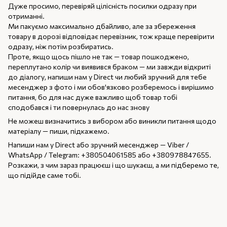
Дуже просимо, перевіряй цілісність посилки одразу при
отриманні.
Ми пакуємо максимально дбайливо, але за збереження
товару в дорозі відповідає перевізник, тож краще перевірити
одразу, ніж потім розбиратись.
Проте, якщо щось пішло не так — товар пошкоджено,
переплутано колір чи виявився браком — ми завжди відкриті
до діалогу, напиши нам у Direct чи любий зручний для тебе
месенджер з фото і ми обов'язково розберемось і вирішимо
питання, бо для нас дуже важливо щоб товар тобі
сподобався і ти повернулась до нас знову
Не можеш визначитись з вибором або виникли питання щодо
матеріалу — пиши, підкажемо.
Напиши нам у Direct або зручний месенджер — Viber /
WhatsApp / Telegram: +380504061585 або +380978847655.
Розкажи, з чим зараз працюєш і що шукаєш, а ми підберемо те,
що підійде саме тобі.