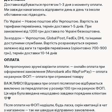
Доставка відбувається протягом 1-3 дня з моменту оплати.
Ми завжди намагаємось відправити день в день та інколи
обставини нас підводять.
По Україні — Новою поштою або Укрпоштою. Вартість за
тарифами перевізника, термін доставки 1-5 днів. При
замовленні від 1200 грн доставка по Україні безкоштовна.
За кордон — Укрпоштою, Global Post, FedEx, DHL та іншими
доступними службами. Вартість розраховується окремо
залежно від ваги та тарифів перевізника (орієнтовно 700-900
грн), термін доставки 10-14 днів
ОПЛАТА
Ми пропонуємо зручні варіанти оплати: — онлайн оплата при
оформленні замовлення (Monobank або WayForPay) — оплата
на рахунок ФОП — оплата при отриманні товару
ВАЖЛИВО! Відправка при оплаті післяплатою відбувається
виключно за передплатою у розмірі 100 грн на рахунок ФОП.
Ця міра була введена нещодавно завдяки порядним клієнтам
💛💙
Після оплати на ФОП надішли, будь ласка, скрін квитанції в чат
з магазином — так ми швидше відправимо замовлення.