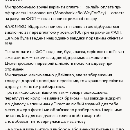
Ми пропонуємо зручні варіанти оплати: — онлайн оплата при
оформленні замовлення (Monobank або WayForPay) — оплата
на рахунок ФОП — оплата при отриманні товару
ВАЖЛИВО! Відправка при оплаті післяплатою відбувається
виключно за передплатою у розмірі 100 грн на рахунок ФОП.
Ця міра була введена нещодавно завдяки порядним клієнтам
💛💙
Після оплати на ФОП надішли, будь ласка, скрін квитанції в чат
з магазином — так ми швидше відправимо замовлення.
Дуже просимо, перевіряй цілісність посилки одразу при
отриманні.
Ми пакуємо максимально дбайливо, але за збереження
товару в дорозі відповідає перевізник, тож краще перевірити
одразу, ніж потім розбиратись.
Проте, якщо щось пішло не так — товар пошкоджено,
переплутано колір чи виявився браком — ми завжди відкриті
до діалогу, напиши нам у Direct чи любий зручний для тебе
месенджер з фото і ми обов'язково розберемось і вирішимо
питання, бо для нас дуже важливо щоб товар тобі
сподобався і ти повернулась до нас знову
Не можеш визначитись з вибором або виникли питання щодо