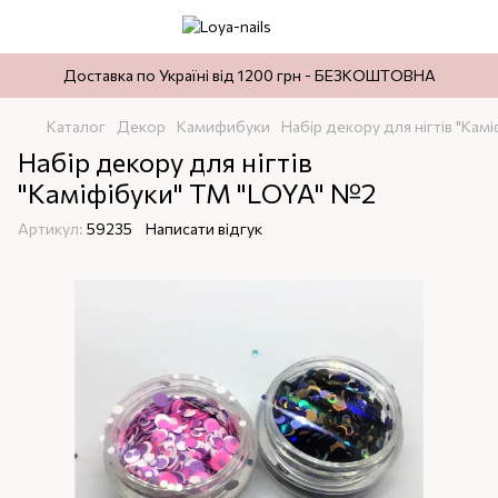
Доставка по Україні від 1200 грн - БЕЗКОШТОВНА
Каталог
Декор
Камифибуки
Набір декору для нігтів "Кам
Набір декору для нігтів
"Каміфібуки" ТМ "LOYA" №2
Артикул:
59235
Написати відгук