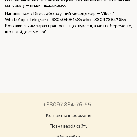
матеріалу — пиши, підкажемо.
Напиши нам у Direct або зручний месенджер — Viber /
WhatsApp / Telegram: +380504061585 або +380978847655.
Розкажи, з чим зараз працюєш і що шукаєш, а ми підберемо те,
що підійде саме тобі.
+38097 884-76-55
Контактна інформація
Повна версія сайту
Мапа сайту