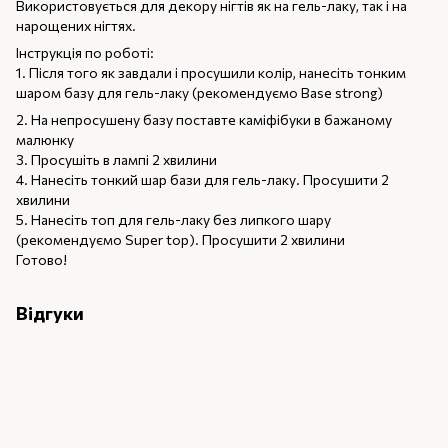
Використовується для декору нігтів як на гель-лаку, так і на
нарощених нігтях.
Інструкція по роботі:
1. Після того як завдали і просушили колір, нанесіть тонким
шаром базу для гель-лаку (рекомендуємо Base strong)
2. На непросушену базу поставте каміфібуки в бажаному
малюнку
3. Просушіть в лампі 2 хвилини
4. Нанесіть тонкий шар бази для гель-лаку. Просушити 2
хвилини
5. Нанесіть топ для гель-лаку без липкого шару
(рекомендуємо Super top). Просушити 2 хвилини
Готово!
Відгуки