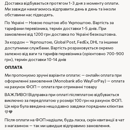
Доставка відбувається протягом 1-3 дня з моменту оплати.
Ми завжди намагаємось відправити день в день та інколи
обставини нас підводять.
По Україні — Новою поштою або Укрпоштою. Вартість за
тарифами перевізника, термін доставки 1-5 днів. При
замовленні від 1200 грн доставка по Україні безкоштовна.
За кордон — Укрпоштою, Global Post, FedEx, DHL та іншими
доступними службами. Вартість розраховується окремо
залежно від ваги та тарифів перевізника (орієнтовно 700-900
грн), термін доставки 10-14 днів
ОПЛАТА
Ми пропонуємо зручні варіанти оплати: — онлайн оплата при
оформленні замовлення (Monobank або WayForPay) — оплата
на рахунок ФОП — оплата при отриманні товару
ВАЖЛИВО! Відправка при оплаті післяплатою відбувається
виключно за передплатою у розмірі 100 грн на рахунок ФОП.
Ця міра була введена нещодавно завдяки порядним клієнтам
💛💙
Після оплати на ФОП надішли, будь ласка, скрін квитанції в чат
з магазином — так ми швидше відправимо замовлення.