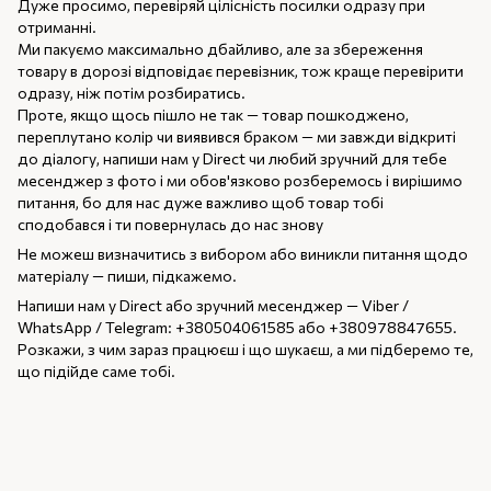
Дуже просимо, перевіряй цілісність посилки одразу при
отриманні.
Ми пакуємо максимально дбайливо, але за збереження
товару в дорозі відповідає перевізник, тож краще перевірити
одразу, ніж потім розбиратись.
Проте, якщо щось пішло не так — товар пошкоджено,
переплутано колір чи виявився браком — ми завжди відкриті
до діалогу, напиши нам у Direct чи любий зручний для тебе
месенджер з фото і ми обов'язково розберемось і вирішимо
питання, бо для нас дуже важливо щоб товар тобі
сподобався і ти повернулась до нас знову
Не можеш визначитись з вибором або виникли питання щодо
матеріалу — пиши, підкажемо.
Напиши нам у Direct або зручний месенджер — Viber /
WhatsApp / Telegram: +380504061585 або +380978847655.
Розкажи, з чим зараз працюєш і що шукаєш, а ми підберемо те,
що підійде саме тобі.