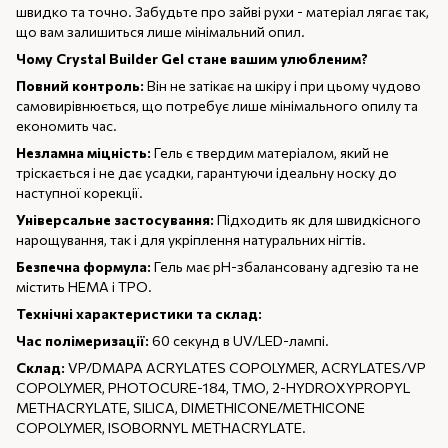
швидко та точно. Забудьте про зайві рухи - матеріал лягає так,
що вам залишиться лише мінімальний опил.
Чому Crystal Builder Gel стане вашим улюбленим?
Повний контроль:
Він не затікає на шкіру і при цьому чудово
самовирівнюється, що потребує лише мінімального опилу та
економить час.
Незламна міцність:
Гель є твердим матеріалом, який не
тріскається і не дає усадки, гарантуючи ідеальну носку до
наступної корекції.
Універсальне застосування:
Підходить як для швидкісного
нарощування, так і для укріплення натуральних нігтів.
Безпечна формула:
Гель має pH-збалансовану адгезію та не
містить HEMA і TPO.
Технічні характеристики та склад:
Час полімеризації:
60 секунд в UV/LED-лампі.
Склад:
VP/DMAPA ACRYLATES COPOLYMER, ACRYLATES/VP
COPOLYMER, PHOTOCURE-184, TMO, 2-HYDROXYPROPYL
METHACRYLATE, SILICA, DIMETHICONE/METHICONE
COPOLYMER, ISOBORNYL METHACRYLATE.