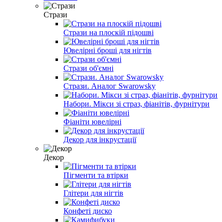
Стрази
Стрази на плоскій підошві
Ювелірні броші для нігтів
Стрази об'ємні
Стрази. Аналог Swarowsky
Набори. Мікси зі страз, фіанітів, фурнітури
Фіаніти ювелірні
Декор для інкрустації
Декор
Пігменти та втірки
Глітери для нігтів
Конфеті диско