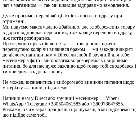
чат з магазином — так ми швидше відправимо замовлення.
Дуже просимо, перевіряй цілісність посилки одразу при
отриманні.
Ми пакуємо максимально дбайливо, але за збереження товару
в дорозі відповідає перевізник, тож краще перевірити одразу,
ніж потім розбиратись.
Проте, якщо щось пішло не так — товар пошкоджено,
переплутано колір чи виявився браком — ми завжди відкриті
до діалогу, напиши нам у Direct чи любий зручний для тебе
месенджер з фото і ми обов'язково розберемось і вирішимо
питання, бо для нас дуже важливо щоб товар тобі сподобався і
ти повернулась до нас знову
Не можеш визначитись з вибором або виникли питання щодо
матеріалу — пиши, підкажемо.
Напиши нам у Direct або зручний месенджер — Viber /
WhatsApp / Telegram: +380504061585 або +380978847655.
Розкажи, з чим зараз працюєш і що шукаєш, а ми підберемо те,
що підійде саме тобі.