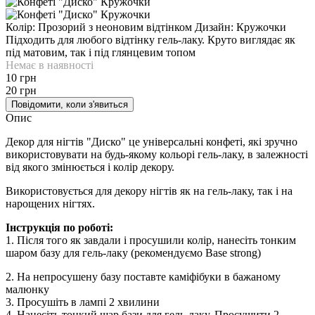
Колір: Прозорий з неоновим відтінком Дизайн: Кружочки
Підходить для любого відтінку гель-лаку. Круто виглядає як
під матовим, так і під глянцевим топом
Немає в наявності
10 грн
20 грн
Повідомити, коли з'явиться
Опис
Декор для нігтів "Диско" це універсальні конфеті, які зручно
використовувати на будь-якому кольорі гель-лаку, в залежності
від якого змінюється і колір декору.
Використовується для декору нігтів як на гель-лаку, так і на
нарощених нігтях.
Інструкція по роботі:
1. Після того як завдали і просушили колір, нанесіть тонким
шаром базу для гель-лаку (рекомендуємо Base strong)
2. На непросушену базу поставте каміфібуки в бажаному
малюнку
3. Просушіть в лампі 2 хвилини
4. Нанесіть тонкий шар бази для гель-лаку. Просушити 2