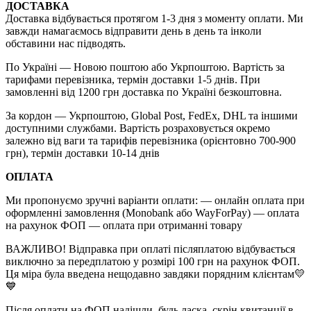
ДОСТАВКА
Доставка відбувається протягом 1-3 дня з моменту оплати. Ми
завжди намагаємось відправити день в день та інколи
обставини нас підводять.
По Україні — Новою поштою або Укрпоштою. Вартість за
тарифами перевізника, термін доставки 1-5 днів. При
замовленні від 1200 грн доставка по Україні безкоштовна.
За кордон — Укрпоштою, Global Post, FedEx, DHL та іншими
доступними службами. Вартість розраховується окремо
залежно від ваги та тарифів перевізника (орієнтовно 700-900
грн), термін доставки 10-14 днів
ОПЛАТА
Ми пропонуємо зручні варіанти оплати: — онлайн оплата при
оформленні замовлення (Monobank або WayForPay) — оплата
на рахунок ФОП — оплата при отриманні товару
ВАЖЛИВО! Відправка при оплаті післяплатою відбувається
виключно за передплатою у розмірі 100 грн на рахунок ФОП.
Ця міра була введена нещодавно завдяки порядним клієнтам💛
💙
Після оплати на ФОП надішли, будь ласка, скрін квитанції в