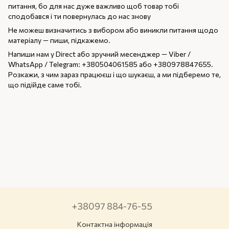
питання, бо для нас дуже важливо щоб товар тобі
сподобався і ти повернулась до нас знову
Не можеш визначитись з вибором або виникли питання щодо
матеріалу — пиши, підкажемо.
Напиши нам у Direct або зручний месенджер — Viber /
WhatsApp / Telegram: +380504061585 або +380978847655.
Розкажи, з чим зараз працюєш і що шукаєш, а ми підберемо те,
що підійде саме тобі.
+38097 884-76-55
Контактна інформація