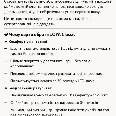
базова палітра ідеально збалансованих відтінків, які підходять
майже кожній клієнтці, легко наносяться, швидко сохнуть і
дають чистий, акуратний результат уже з першого шару.
Це не просто кольори - це твоя команда надійних
супергероїв, які не підводять.
💎 Чому варто обрати LOYA Classic:
🔹 Комфорт у нанесенні
Ідеальна консистенція: не затікає під кутикулу, не смужить,
самостійно вирівнюється
Щільне покриття у два тонких шари - без плям і
«проплешин»
Пензлик зі зрізом - зручно працювати навіть новачкам
Полімеризується всього за 30 секунд у LED-лампі
🔹 Бездоганний результат
Лак виглядає тонко та елегантно - без ефекту «плюшки»
Стійкий колір: не тьмяніє і не вигоряє до 3-4 тижнів
Мінімальний липкий шар - зручно наносити дизайн чи топ
без додаткового знежирення