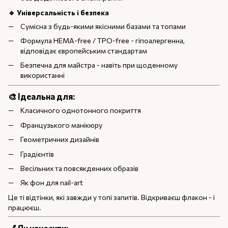
🔹 Універсальність і безпека
Сумісна з будь-якими якісними базами та топами
Формула HEMA-free / TPO-free - гіпоалергенна,
відповідає європейським стандартам
Безпечна для майстра - навіть при щоденному
використанні
🎨 Ідеальна для:
Класичного однотонного покриття
Французького манікюру
Геометричних дизайнів
Градієнтів
Весільних та повсякденних образів
Як фон для nail-art
Це ті відтінки, які завжди у топі запитів. Відкриваєш флакон - і
працюєш.
💅 Як наносити: