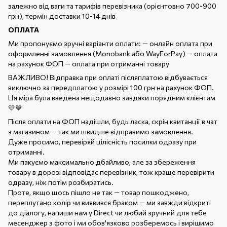
залежно від ваги та тарифів перевізника (орієнтовно 700-900
грн), термін доставки 10-14 днів
ОПЛАТА
Ми пропонуємо зручні варіанти оплати: — онлайн оплата при
оформленні замовлення (Monobank або WayForPay) — оплата
на рахунок ФОП — оплата при отриманні товару
ВАЖЛИВО! Відправка при оплаті післяплатою відбувається
виключно за передплатою у розмірі 100 грн на рахунок ФОП.
Ця міра була введена нещодавно завдяки порядним клієнтам
💛💙
Після оплати на ФОП надішли, будь ласка, скрін квитанції в чат
з магазином — так ми швидше відправимо замовлення.
Дуже просимо, перевіряй цілісність посилки одразу при
отриманні.
Ми пакуємо максимально дбайливо, але за збереження
товару в дорозі відповідає перевізник, тож краще перевірити
одразу, ніж потім розбиратись.
Проте, якщо щось пішло не так — товар пошкоджено,
переплутано колір чи виявився браком — ми завжди відкриті
до діалогу, напиши нам у Direct чи любий зручний для тебе
месенджер з фото і ми обов'язково розберемось і вирішимо