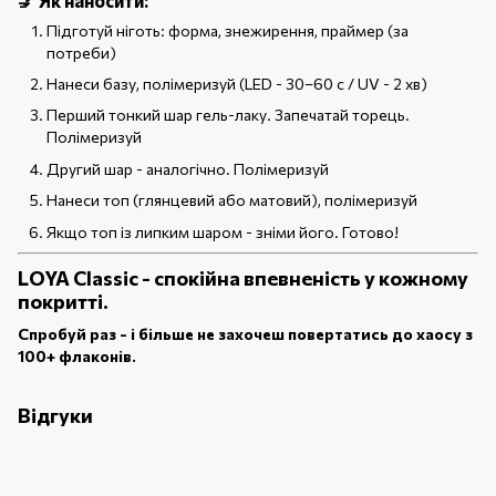
Підготуй ніготь: форма, знежирення, праймер (за
потреби)
Нанеси базу, полімеризуй (LED - 30–60 с / UV - 2 хв)
Перший тонкий шар гель-лаку. Запечатай торець.
Полімеризуй
Другий шар - аналогічно. Полімеризуй
Нанеси топ (глянцевий або матовий), полімеризуй
Якщо топ із липким шаром - зніми його. Готово!
LOYA Classic - спокійна впевненість у кожному
покритті.
Спробуй раз - і більше не захочеш повертатись до хаосу з
100+ флаконів.
Відгуки