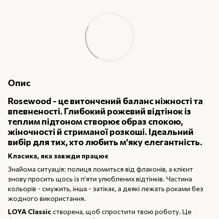
Опис
Rosewood - це витончений баланс ніжності та
впевненості. Глибокий рожевий відтінок із
теплим підтоном створює образ спокою,
жіночності й стриманої розкоші. Ідеальний
вибір для тих, хто любить м’яку елегантність.
Класика, яка завжди працює
Знайома ситуація: полиця ломиться від флаконів, а клієнт
знову просить щось із п’яти улюблених відтінків. Частина
кольорів - смужить, інша - затікає, а деякі лежать роками без
жодного використання.
LOYA Classic
створена, щоб спростити твою роботу. Це