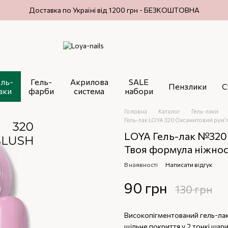
Доставка по Україні від 1200 грн - БЕЗКОШТОВНА
ель-
Гель-
Акрилова
SALE
Пензлики
С
аки
фарби
система
набори
Головна
Каталог
Гель-лаки
Гель-лак LOYA 320 Оксамитовий рум'я
LOYA Гель-лак №320 V
Твоя формула ніжнос
В наявності
Написати відгук
90 грн
130 грн
Високопігментований гель-лак 
щільне покриття у 2 тонкі шар