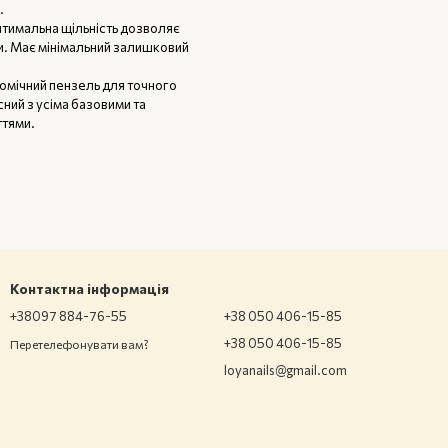
.
тимальна щільність дозволяє
. Має мінімальний залишковий
номічний пензель для точного
ний з усіма базовими та
ттями.
Контактна інформація
+38097 884-76-55
+38 050 406-15-85
+38 050 406-15-85
Перетелефонувати вам?
loyanails@gmail.com