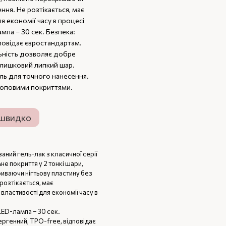
ння. Не розтікається, має
я економії часу в процесі
мпа – 30 сек. Безпека:
дповідає євростандартам.
ьність дозволяє добре
алишковий липкий шар.
ель для точного нанесення.
 топовими покриттями.
 швидко
аний гель-лак з класичної серії
е покриття у 2 тонкі шари,
иваючи нігтьову пластину без
розтікається, має
властивості для економії часу в
LED-лампа – 30 сек.
ергенний, TPO-free, відповідає