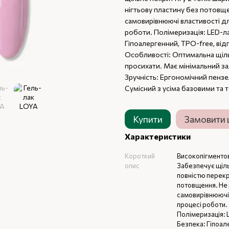
нігтьову пластину без потовще
самовирівнюючі властивості дл
роботи. Полімеризація: LED-ла
Гіпоалергенний, TPO-free, ві
Особливості: Оптимальна щіл
просихати. Має мінімальний з
Зручність: Ергономічний пенз
Сумісний з усіма базовими та
Купити
Замовити
Характеристики
Короткий
Високопігментов
опис
Забезпечує щільн
повністю перекр
потовщення. Не 
самовирівнюючі 
процесі роботи.
Полімеризація: 
Безпека: Гіпоал