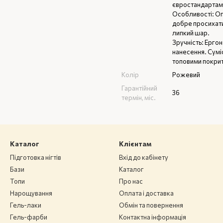
євростандартам
Особливості: Оп
добре просихати
липкий шар.
Зручність: Ерго
нанесення. Суміс
топовими покри
Колір
Рожевий
Гарантійний
36
термін, міс.
Каталог
Клієнтам
Підготовка нігтів
Вхід до кабінету
Бази
Каталог
Топи
Про нас
Нарощування
Оплата і доставка
Гель-лаки
Обмін та повернення
Гель-фарби
Контактна інформація