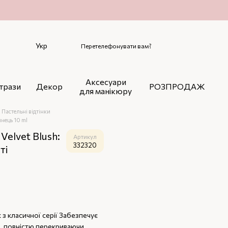
Укр
Перетелефонувати вам?
Аксесуари
трази
Декор
РОЗПРОДАЖ
для манікюру
Пастельні відтінки
нець 10 ml
elvet Blush:
Артикул
332320
ті
з класичної серії Забезпечує
и, повністю перекриваючи