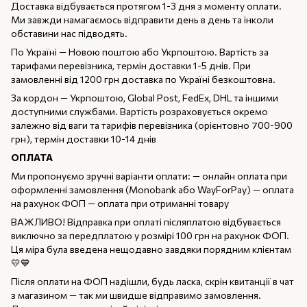
Доставка відбувається протягом 1-3 дня з моменту оплати.
Ми завжди намагаємось відправити день в день та інколи
обставини нас підводять.
По Україні — Новою поштою або Укрпоштою. Вартість за
тарифами перевізника, термін доставки 1-5 днів. При
замовленні від 1200 грн доставка по Україні безкоштовна.
За кордон — Укрпоштою, Global Post, FedEx, DHL та іншими
доступними службами. Вартість розраховується окремо
залежно від ваги та тарифів перевізника (орієнтовно 700-900
грн), термін доставки 10-14 днів
ОПЛАТА
Ми пропонуємо зручні варіанти оплати: — онлайн оплата при
оформленні замовлення (Monobank або WayForPay) — оплата
на рахунок ФОП — оплата при отриманні товару
ВАЖЛИВО! Відправка при оплаті післяплатою відбувається
виключно за передплатою у розмірі 100 грн на рахунок ФОП.
Ця міра була введена нещодавно завдяки порядним клієнтам
💛💙
Після оплати на ФОП надішли, будь ласка, скрін квитанції в чат
з магазином — так ми швидше відправимо замовлення.