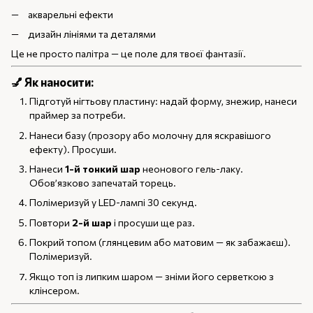
акварельні ефекти
дизайн лініями та деталями
Це не просто палітра — це поле для твоєї фантазії.
💅
Як наносити:
Підготуй нігтьову пластину: надай форму, знежир, нанеси
праймер за потреби.
Нанеси базу (прозору або молочну для яскравішого
ефекту). Просуши.
Нанеси
1-й тонкий шар
неонового гель-лаку.
Обов’язково запечатай торець.
Полімеризуй у LED-лампі 30 секунд.
Повтори
2-й шар
і просуши ще раз.
Покрий топом (глянцевим або матовим — як забажаєш).
Полімеризуй.
Якщо топ із липким шаром — зніми його серветкою з
клінсером.