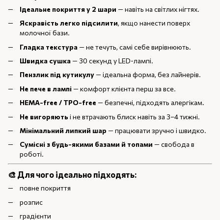
Ідеальне покриття у 2 шари
— навіть на світлих нігтях.
Яскравість легко підсилити
, якщо нанести поверх
молочної бази.
Гладка текстура
— не течуть, самі себе вирівнюють.
Швидка сушка
— 30 секунд у LED-лампі.
Пензлик під кутикулу
— ідеальна форма, без лайнерів.
Не пече в лампі
— комфорт клієнта перш за все.
HEMA-free / TPO-free
— безпечні, підходять алергікам.
Не вигоряють
і не втрачають блиск навіть за 3–4 тижні.
Мінімальний липкий шар
— працювати зручно і швидко.
Сумісні з будь-якими базами й топами
— свобода в
роботі.
🎨
Для чого ідеально підходять:
повне покриття
розпис
градієнти