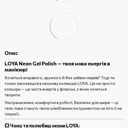
Опис
LOYA Neon Gel Polish — твоя нова енергія в
манікюрі
Хочеться яскравого, зручного й без зайвих нервів? Тоді ти
точно закохаєшся в неонову колекцію LOYA. Це не просто
кольори — це чиста енергія у флаконі, з якою хочеться
творити.
Ультранасичені, комфортні в роботі, безпечні для шкіри — ці
гель-лаки стануть твоїм улюбленим інструментом на літо (і не
тільки!).
💥
Чому ти полюбиш неони LOYA: