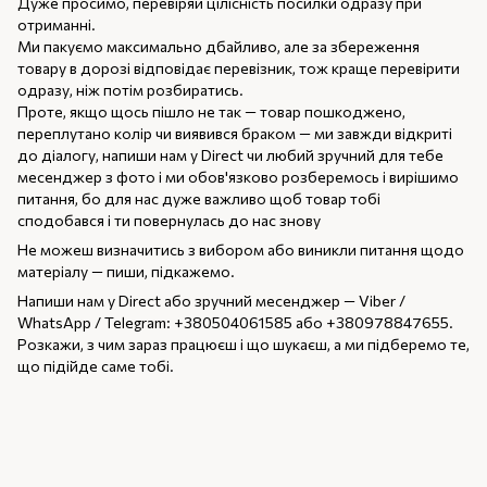
Дуже просимо, перевіряй цілісність посилки одразу при
отриманні.
Ми пакуємо максимально дбайливо, але за збереження
товару в дорозі відповідає перевізник, тож краще перевірити
одразу, ніж потім розбиратись.
Проте, якщо щось пішло не так — товар пошкоджено,
переплутано колір чи виявився браком — ми завжди відкриті
до діалогу, напиши нам у Direct чи любий зручний для тебе
месенджер з фото і ми обов'язково розберемось і вирішимо
питання, бо для нас дуже важливо щоб товар тобі
сподобався і ти повернулась до нас знову
Не можеш визначитись з вибором або виникли питання щодо
матеріалу — пиши, підкажемо.
Напиши нам у Direct або зручний месенджер — Viber /
WhatsApp / Telegram: +380504061585 або +380978847655.
Розкажи, з чим зараз працюєш і що шукаєш, а ми підберемо те,
що підійде саме тобі.