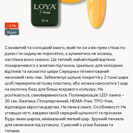
−31%
Відео
Соковитий та солодкий манго, який ти їси а він прям стікає по
руках і ти сидиш як поросятко, а зупинитись не можеш,
настільки воно смачно. Це теплий, найсвітліший відтінок
помаранчевого з жовтим підтоном, ідеально для холодних
відтінків та засмаглої шкіри Середньо пігментований
неоновий гель-лак. Забезпечує щільне покриття у 2 тонкі шари
щоб перекрити нігтьову пластину, або можна наносити в 1 шар
на молочну базу для більш яскравого кольору. Не
розтікається, самовирівнюється. Полімеризація: LED-лампа –
30 сек. Безпека: Гіпоалергенний, HEMA-free, TPO-free,
відповідає євростандартам. Не пече в лампі. Особливості: Не
утовщує нігті, завдяки своїй середній щільності та просихає
будь-яким шаром, мінімальний липкий шар. Зручний пензель
для нанесення під кутикулу. Сумісний з усіма базами та
топами.