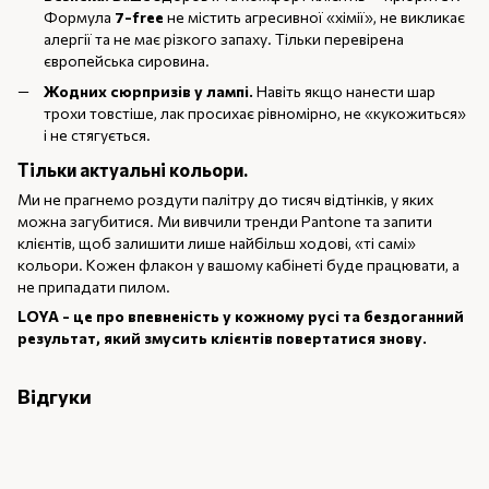
Формула
7-free
не містить агресивної «хімії», не викликає
алергії та не має різкого запаху. Тільки перевірена
європейська сировина.
Жодних сюрпризів у лампі.
Навіть якщо нанести шар
трохи товстіше, лак просихає рівномірно, не «кукожиться»
і не стягується.
Тільки актуальні кольори.
Ми не прагнемо роздути палітру до тисяч відтінків, у яких
можна загубитися. Ми вивчили тренди Pantone та запити
клієнтів, щоб залишити лише найбільш ходові, «ті самі»
кольори. Кожен флакон у вашому кабінеті буде працювати, а
не припадати пилом.
LOYA - це про впевненість у кожному русі та бездоганний
результат, який змусить клієнтів повертатися знову.
Відгуки