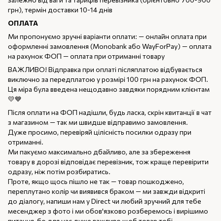
грн), термін доставки 10-14 днів
ОПЛАТА
Ми пропонуємо зручні варіанти оплати: — онлайн оплата при
оформленні замовлення (Monobank або WayForPay) — оплата
на рахунок ФОП — оплата при отриманні товару
ВАЖЛИВО! Відправка при оплаті післяплатою відбувається
виключно за передплатою у розмірі 100 грн на рахунок ФОП.
Ця міра була введена нещодавно завдяки порядним клієнтам
💛💙
Після оплати на ФОП надішли, будь ласка, скрін квитанції в чат
з магазином — так ми швидше відправимо замовлення.
Дуже просимо, перевіряй цілісність посилки одразу при
отриманні.
Ми пакуємо максимально дбайливо, але за збереження
товару в дорозі відповідає перевізник, тож краще перевірити
одразу, ніж потім розбиратись.
Проте, якщо щось пішло не так — товар пошкоджено,
переплутано колір чи виявився браком — ми завжди відкриті
до діалогу, напиши нам у Direct чи любий зручний для тебе
месенджер з фото і ми обов'язково розберемось і вирішимо
питання, бо для нас дуже важливо щоб товар тобі