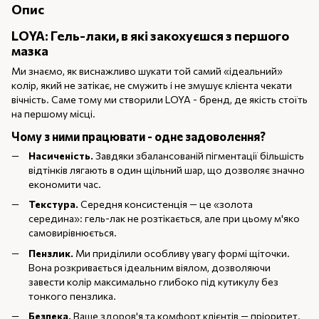
Опис
LOYA: Гель-лаки, в які закохуєшся з першого
мазка
Ми знаємо, як виснажливо шукати той самий «ідеальний»
колір, який не затікає, не смужить і не змушує клієнта чекати
вічність. Саме тому ми створили LOYA - бренд, де якість стоїть
на першому місці.
Чому з ними працювати - одне задоволення?
Насиченість.
Завдяки збалансованій пігментації більшість
відтінків лягають в один щільний шар, що дозволяє значно
економити час.
Текстура.
Середня консистенція — це «золота
середина»: гель-лак не розтікається, але при цьому м'яко
самовирівнюється.
Пензлик.
Ми приділили особливу увагу формі щіточки.
Вона розкривається ідеальним віялом, дозволяючи
завести колір максимально глибоко під кутикулу без
тонкого пензлика.
Безпека.
Ваше здоров'я та комфорт клієнтів — пріоритет.