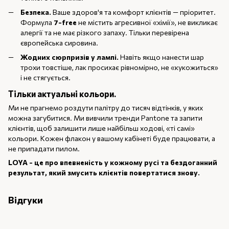
Безпека.
Ваше здоров'я та комфорт клієнтів — пріоритет.
Формула
7-free
не містить агресивної «хімії», не викликає
алергії та не має різкого запаху. Тільки перевірена
європейська сировина.
Жодних сюрпризів у лампі.
Навіть якщо нанести шар
трохи товстіше, лак просихає рівномірно, не «кукожиться»
і не стягується.
Тільки актуальні кольори.
Ми не прагнемо роздути палітру до тисяч відтінків, у яких
можна загубитися. Ми вивчили тренди Pantone та запити
клієнтів, щоб залишити лише найбільш ходові, «ті самі»
кольори. Кожен флакон у вашому кабінеті буде працювати, а
не припадати пилом.
LOYA - це про впевненість у кожному русі та бездоганний
результат, який змусить клієнтів повертатися знову.
Відгуки