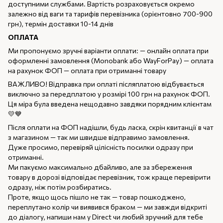
доступними службами. Вартість розраховується окремо
залежно від ваги та тарифів перевізника (орієнтовно 700-900
грн), термін доставки 10-14 днів
ОПЛАТА
Ми пропонуємо зручні варіанти оплати: — онлайн оплата при
оформленні замовлення (Monobank або WayForPay) — оплата
на рахунок ФОП — оплата при отриманні товару
ВАЖЛИВО! Відправка при оплаті післяплатою відбувається
виключно за передплатою у розмірі 100 грн на рахунок ФОП.
Ця міра була введена нещодавно завдяки порядним клієнтам
💛💙
Після оплати на ФОП надішли, будь ласка, скрін квитанції в чат
з магазином — так ми швидше відправимо замовлення.
Дуже просимо, перевіряй цілісність посилки одразу при
отриманні.
Ми пакуємо максимально дбайливо, але за збереження
товару в дорозі відповідає перевізник, тож краще перевірити
одразу, ніж потім розбиратись.
Проте, якщо щось пішло не так — товар пошкоджено,
переплутано колір чи виявився браком — ми завжди відкриті
до діалогу, напиши нам у Direct чи любий зручний для тебе