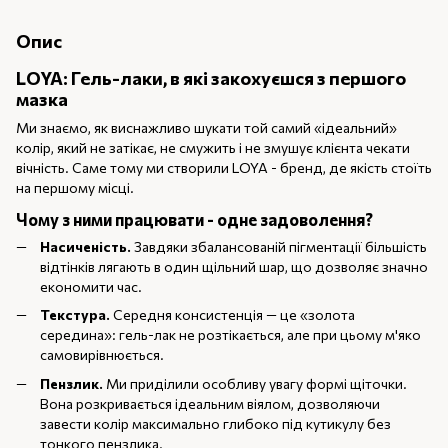
Опис
LOYA: Гель-лаки, в які закохуєшся з першого
мазка
Ми знаємо, як виснажливо шукати той самий «ідеальний»
колір, який не затікає, не смужить і не змушує клієнта чекати
вічність. Саме тому ми створили LOYA - бренд, де якість стоїть
на першому місці.
Чому з ними працювати - одне задоволення?
Насиченість.
Завдяки збалансованій пігментації більшість
відтінків лягають в один щільний шар, що дозволяє значно
економити час.
Текстура.
Середня консистенція — це «золота
середина»: гель-лак не розтікається, але при цьому м'яко
самовирівнюється.
Пензлик.
Ми приділили особливу увагу формі щіточки.
Вона розкривається ідеальним віялом, дозволяючи
завести колір максимально глибоко під кутикулу без
тонкого пензлика.