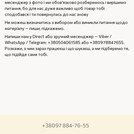
месенджер з фото і ми обов'язково розберемось і вирішимо
питання, бо для нас дуже важливо щоб товар тобі
сподобався і ти повернулась до нас знову
Не можеш визначитись з вибором або виникли питання щодо
матеріалу — пиши, підкажемо.
Напиши нам у Direct або зручний месенджер — Viber /
WhatsApp / Telegram: +380504061585 або +380978847655.
Розкажи, з чим зараз працюєш і що шукаєш, а ми підберемо те,
що підійде саме тобі.
+38097 884-76-55