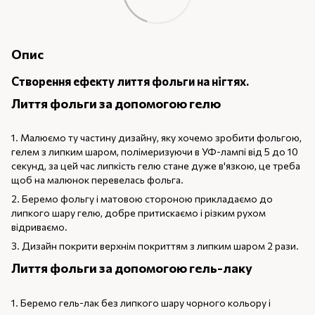
Опис
Створення ефекту лиття фольги на нігтях.
Лиття фольги за допомогою гелю
1. Малюємо ту частину дизайну, яку хочемо зробити фольгою,
гелем з липким шаром, полімеризуючи в УФ-лампі від 5 до 10
секунд, за цей час липкість гелю стане дуже в'язкою, це треба
щоб на малюнок перевелась фольга.
2. Беремо фольгу і матовою стороною прикладаємо до
липкого шару гелю, добре притискаємо і різким рухом
відриваємо.
3. Дизайн покрити верхнім покриттям з липким шаром 2 рази.
Лиття фольги за допомогою гель-лаку
1. Беремо гель-лак без липкого шару чорного кольору і