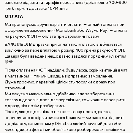
залежно від ваги та тарифів перевізника (орієнтовно 700-900
грн), термін доставки 10-14 днів
ОПЛАТА
Ми пропонуємо зручні варіанти оплати: — онлайн оплата при
оформленні замовлення (Monobank або WayForPay) — оплата
на рахунок ФОП — оплата при отриманні товару
ВАЖЛИВО! Відправка при оплаті післяплатою відбувається
виключно за передплатою у розмірі 100 грн на рахунок ФОП.
Ця міра була введена нещодавно завдяки порядним клієнтам
💛💙
Після оплати на ФОП надішли, будь ласка, скрін квитанції в чат
з магазином — так ми швидше відправимо замовлення.
Дуже просимо, перевіряй цілісність посилки одразу при
отриманні.
Ми пакуємо максимально дбайливо, але за збереження
товару в дорозі відповідає перевізник, тож краще перевірити
одразу, ніж потім розбиратись.
Проте, якщо щось пішло не так — товар пошкоджено,
переплутано колір чи виявився браком — ми завжди відкриті
до діалогу, напиши нам у Direct чи любий зручний для тебе
месенджер з фото і ми обов'язково розберемось і вирішимо