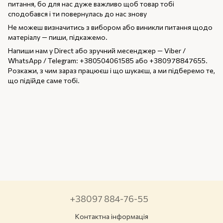
питання, бо для нас дуже важливо щоб товар тобі
сподобався і ти повернулась до нас знову
Не можеш визначитись з вибором або виникли питання щодо
матеріалу — пиши, підкажемо.
Напиши нам у Direct або зручний месенджер — Viber /
WhatsApp / Telegram: +380504061585 або +380978847655.
Розкажи, з чим зараз працюєш і що шукаєш, а ми підберемо те,
що підійде саме тобі.
+38097 884-76-55
Контактна інформація