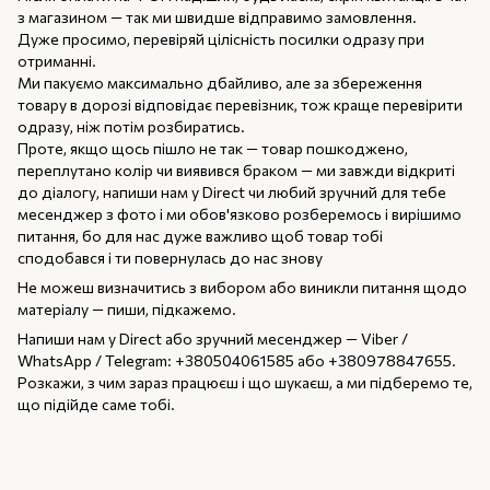
з магазином — так ми швидше відправимо замовлення.
Дуже просимо, перевіряй цілісність посилки одразу при
отриманні.
Ми пакуємо максимально дбайливо, але за збереження
товару в дорозі відповідає перевізник, тож краще перевірити
одразу, ніж потім розбиратись.
Проте, якщо щось пішло не так — товар пошкоджено,
переплутано колір чи виявився браком — ми завжди відкриті
до діалогу, напиши нам у Direct чи любий зручний для тебе
месенджер з фото і ми обов'язково розберемось і вирішимо
питання, бо для нас дуже важливо щоб товар тобі
сподобався і ти повернулась до нас знову
Не можеш визначитись з вибором або виникли питання щодо
матеріалу — пиши, підкажемо.
Напиши нам у Direct або зручний месенджер — Viber /
WhatsApp / Telegram: +380504061585 або +380978847655.
Розкажи, з чим зараз працюєш і що шукаєш, а ми підберемо те,
що підійде саме тобі.