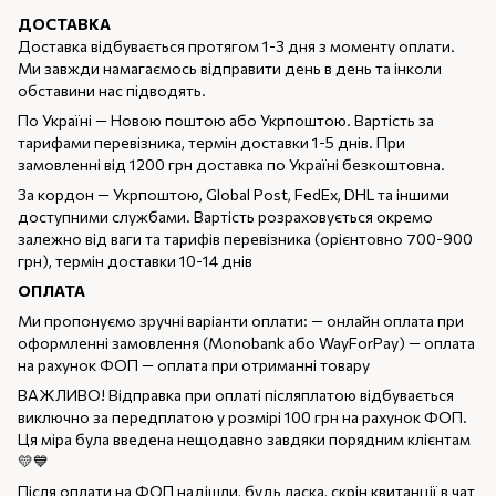
ДОСТАВКА
Доставка відбувається протягом 1-3 дня з моменту оплати.
Ми завжди намагаємось відправити день в день та інколи
обставини нас підводять.
По Україні — Новою поштою або Укрпоштою. Вартість за
тарифами перевізника, термін доставки 1-5 днів. При
замовленні від 1200 грн доставка по Україні безкоштовна.
За кордон — Укрпоштою, Global Post, FedEx, DHL та іншими
доступними службами. Вартість розраховується окремо
залежно від ваги та тарифів перевізника (орієнтовно 700-900
грн), термін доставки 10-14 днів
ОПЛАТА
Ми пропонуємо зручні варіанти оплати: — онлайн оплата при
оформленні замовлення (Monobank або WayForPay) — оплата
на рахунок ФОП — оплата при отриманні товару
ВАЖЛИВО! Відправка при оплаті післяплатою відбувається
виключно за передплатою у розмірі 100 грн на рахунок ФОП.
Ця міра була введена нещодавно завдяки порядним клієнтам
💛💙
Після оплати на ФОП надішли, будь ласка, скрін квитанції в чат