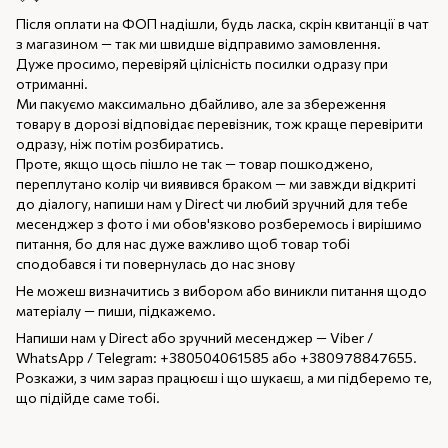
Після оплати на ФОП надішли, будь ласка, скрін квитанції в чат
з магазином — так ми швидше відправимо замовлення.
Дуже просимо, перевіряй цілісність посилки одразу при
отриманні.
Ми пакуємо максимально дбайливо, але за збереження
товару в дорозі відповідає перевізник, тож краще перевірити
одразу, ніж потім розбиратись.
Проте, якщо щось пішло не так — товар пошкоджено,
переплутано колір чи виявився браком — ми завжди відкриті
до діалогу, напиши нам у Direct чи любий зручний для тебе
месенджер з фото і ми обов'язково розберемось і вирішимо
питання, бо для нас дуже важливо щоб товар тобі
сподобався і ти повернулась до нас знову
Не можеш визначитись з вибором або виникли питання щодо
матеріалу — пиши, підкажемо.
Напиши нам у Direct або зручний месенджер — Viber /
WhatsApp / Telegram: +380504061585 або +380978847655.
Розкажи, з чим зараз працюєш і що шукаєш, а ми підберемо те,
що підійде саме тобі.