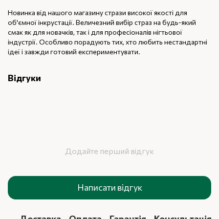
Новинка від нашого магазину стрази високої якості для
об'ємної інкрустації. Величезний вибір страз на будь-який
смак як для новачків, так і для професіоналів нігтьової
індустрії. Особливо порадують тих, хто любить нестандартні
ідеї і завжди готовий експериментувати.
Відгуки
Додайте перший відгук
Написати відгук
Доставка
Оплата
Гарантія
Консультація