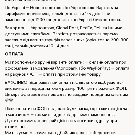
По Україні — Новою поштою або Укрпоштою. Вартість за
тарифами перевізника, термін доставки 1-5 днів. При
замовленні від 1200 грн доставка по Україні безкоштовна.
За кордон — Укрпоштою, Global Post, FedEx, DHL та іншими
доступними службами. Вартість розраховується окремо
залежно від ваги та тарифів перевізника (орієнтовно 700-900
грн), термін доставки 10-14 днів
ОПЛАТА
Ми пропонуємо зручні варіанти оплати: — онлайн оплата при
оформленні замовлення (Monobank або WayForPay) — оплата
на рахунок ФОП — оплата при отриманні товару
ВАЖЛИВО! Відправка при оплаті післяплатою відбувається
виключно за передплатою у розмірі 100 грн на рахунок ФОП.
Ця міра була введена нещодавно завдяки порядним клієнтам
💛💙
Після оплати на ФОП надішли, будь ласка, скрін квитанції в чат
з магазином — так ми швидше відправимо замовлення.
Дуже просимо, перевіряй цілісність посилки одразу при
отриманні.
Ми пакуємо максимально дбайливо, але за збереження