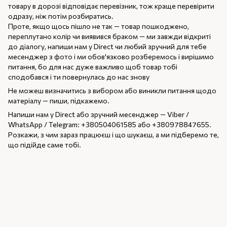
товару в дорозі відповідає перевізник, тож краще перевірити
одразу, ніж потім розбиратись.
Проте, якщо щось пішло не так — товар пошкоджено,
переплутано колір чи виявився браком — ми завжди відкриті
до діалогу, напиши нам у Direct чи любий зручний для тебе
месенджер з фото і ми обов'язково розберемось і вирішимо
питання, бо для нас дуже важливо щоб товар тобі
сподобався і ти повернулась до нас знову
Не можеш визначитись з вибором або виникли питання щодо
матеріалу — пиши, підкажемо.
Напиши нам у Direct або зручний месенджер — Viber /
WhatsApp / Telegram: +380504061585 або +380978847655.
Розкажи, з чим зараз працюєш і що шукаєш, а ми підберемо те,
що підійде саме тобі.