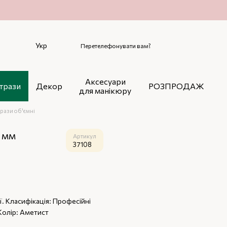
Укр
Перетелефонувати вам?
Аксесуари
трази
Декор
РОЗПРОДАЖ
для манікюру
рази об'ємні
7 мм
Артикул
37108
ї. Класифікація: Професійні
 Колір: Аметист