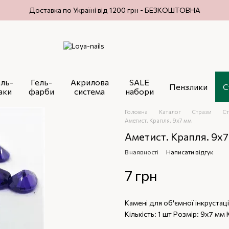
Доставка по Україні від 1200 грн - БЕЗКОШТОВНА
ель-
Гель-
Акрилова
SALE
Пензлики
С
аки
фарби
система
набори
Головна
Каталог
Стрази
Ст
Аметист. Крапля. 9х7 мм
Аметист. Крапля. 9х
В наявності
Написати відгук
7 грн
Камені для об'ємної інкрустаці
Кількість: 1 шт Розмір: 9х7 мм