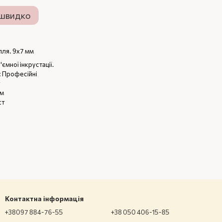
 швидко
пля. 9х7 мм
'ємної інкрустації.
: Професійні
мм
ст
Контактна інформація
+38097 884-76-55
+38 050 406-15-85