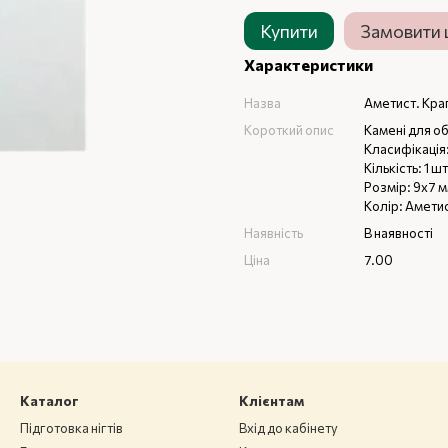
Купити
Замовити
Характеристики
Назва
Аметист. Кра
Короткий опис
Камені для об
Класифікація
Кількість: 1 шт
Розмір: 9х7 
Колір: Амети
Наявність
В наявності
Ціна
7.00
Каталог
Клієнтам
Підготовка нігтів
Вхід до кабінету