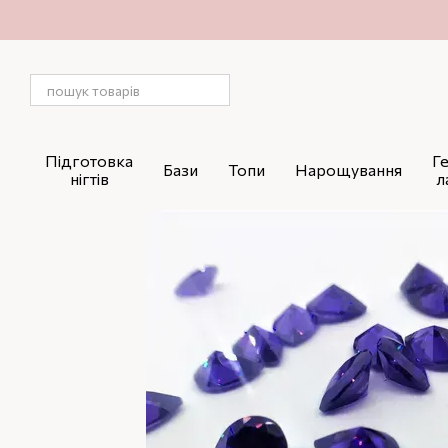
Перейти до основного контенту
Підготовка
Г
Бази
Топи
Нарощування
нігтів
л