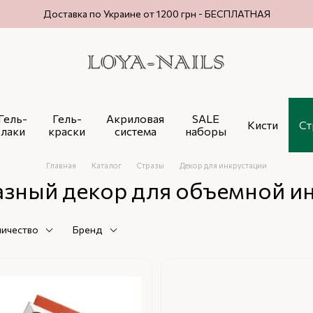
Доставка по Украине от 1200 грн - БЕСПЛАТНАЯ
Гель-
Гель-
Акриловая
SALE
Кисти
Ст
лаки
краски
система
наборы
Главная
Каталог
Стразы
Декор для инкрустации
зный декор для объемной и
ичество
Бренд