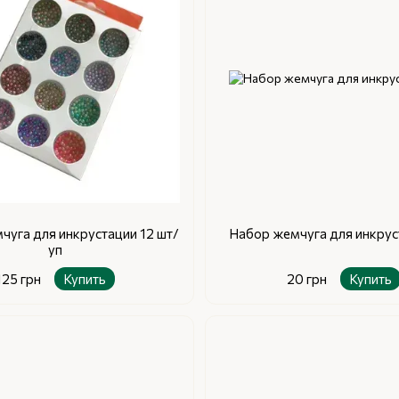
чуга для инкрустации 12 шт/
Набор жемчуга для инкру
уп
125 грн
Купить
20 грн
Купить