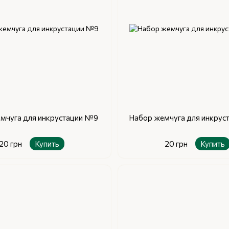
мчуга для инкрустации №9
Набор жемчуга для инкрус
20 грн
Купить
20 грн
Купить