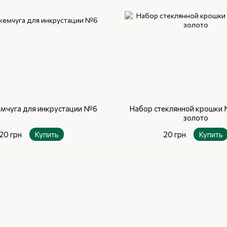
мчуга для инкрустации №6
Набор стеклянной крошки 
золото
20 грн
Купить
20 грн
Купить