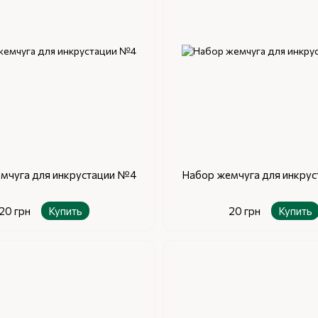
мчуга для инкрустации №4
Набор жемчуга для инкру
20 грн
Купить
20 грн
Купить